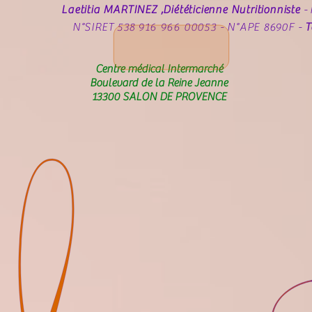
Laetitia MARTINEZ ,Diététicienne Nutritionniste
-
N°SIRET 538 916 966 00053 - N°APE 8690F -
T
Centre médical Intermarché
Boulevard de la Reine Jeanne
13300 SALON DE PROVENCE